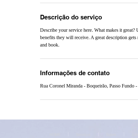
Descrição do serviço
Describe your service here. What makes it great? Us
benefits they will receive. A great description ge
and book.
Informações de contato
Rua Coronel Miranda - Boqueirão, Passo Fundo - 
HOME
Serviços
Sobre
Con