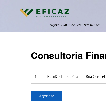
Telefone: (54) 3622-6886 99134-8323
Consultoria Fina
Reunião
Introdutória
1 h
1
Reunião Introdutória
Rua Coronel
Agendar